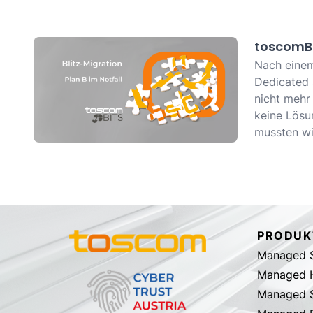
toscomBi
Nach eine
Dedicated 
nicht mehr 
keine Lösu
mussten wi
PRODUK
Managed S
Managed 
Managed S